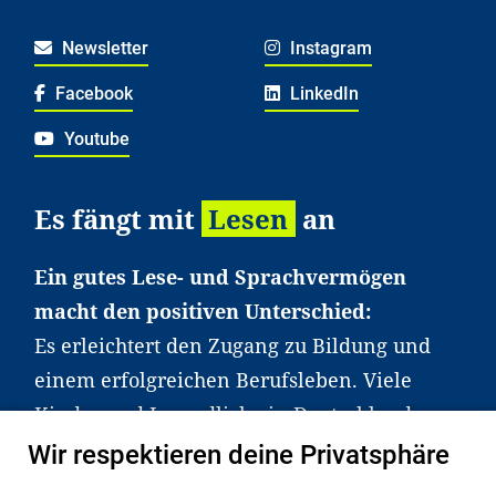
Newsletter
Instagram
Facebook
LinkedIn
Youtube
Es fängt mit
Lesen
an
Ein gutes Lese- und Sprachvermögen
macht den positiven Unterschied:
Es erleichtert den Zugang zu Bildung und
einem erfolgreichen Berufsleben. Viele
Kinder und Jugendliche in Deutschland
haben aber große Schwierigkeiten dabei.
Wir respektieren deine Privatsphäre
Unser Angebot richtet sich deshalb gezielt