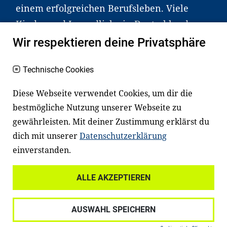
einem erfolgreichen Berufsleben. Viele
Kinder und Jugendliche in Deutschland
haben aber große Schwierigkeiten dabei.
Wir respektieren deine Privatsphäre
Unser Angebot richtet sich deshalb gezielt
an Familien sowie an Erzieher*innen,
Technische Cookies
Lehrer*innen und andere
Diese Webseite verwendet Cookies, um dir die
Fachexpert*innen. Dafür arbeiten wir eng
bestmögliche Nutzung unserer Webseite zu
mit Ministerien, wissenschaftlichen
gewährleisten. Mit deiner Zustimmung erklärst du
Einrichtungen, Verbänden, Unternehmen
dich mit unserer
Datenschutzerklärung
und anderen Stiftungen zusammen.
einverstanden.
ALLE AKZEPTIEREN
Widerrufsrecht
Datenschutz
AUSWAHL SPEICHERN
Haftungsausschluss
Impressum