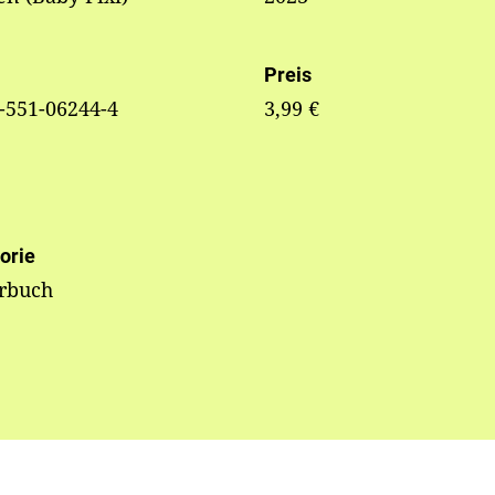
Preis
-551-06244-4
3,99 €
orie
erbuch