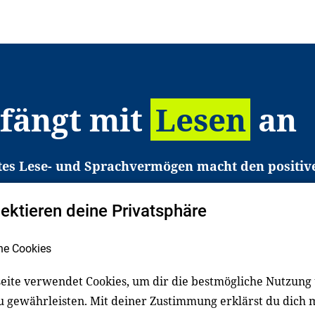
 fängt mit
Lesen
an
tes Lese- und Sprachvermögen macht den positiv
eichtert den Zugang zu Bildung und einem erfolgrei
pektieren deine Privatsphäre
liche in Deutschland haben aber große Schwierigkei
b gezielt an Familien sowie an Erzieher*innen, Le
he Cookies
pert*innen. Dafür arbeiten wir eng mit Ministerien
den, Unternehmen und anderen Stiftungen zusam
eite verwendet Cookies, um dir die bestmögliche Nutzung
u gewährleisten. Mit deiner Zustimmung erklärst du dich 