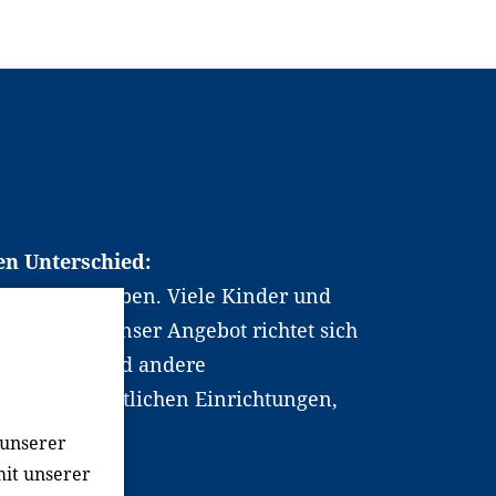
en Unterschied:
chen Berufsleben. Viele Kinder und
ten dabei. Unser Angebot richtet sich
hrer*innen und andere
, wissenschaftlichen Einrichtungen,
men.
 unserer
mit unserer