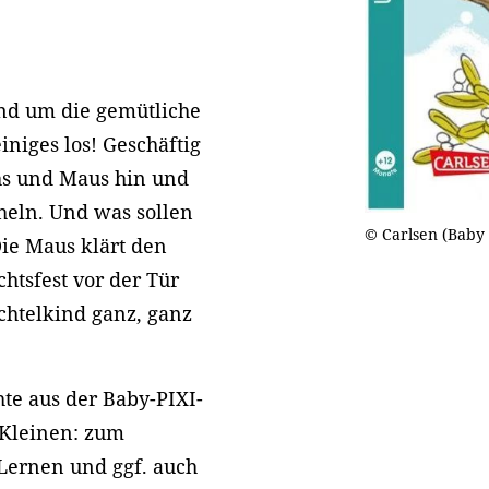
nd um die gemütliche
niges los! Geschäftig
hs und Maus hin und
heln. Und was sollen
© Carlsen (Baby 
ie Maus klärt den
htsfest vor der Tür
chtelkind ganz, ganz
te aus der Baby-PIXI-
z Kleinen: zum
Lernen und ggf. auch