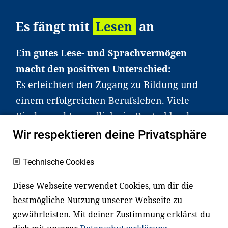
Es fängt mit
Lesen
an
Ein gutes Lese- und Sprachvermögen
macht den positiven Unterschied:
Es erleichtert den Zugang zu Bildung und
einem erfolgreichen Berufsleben. Viele
Kinder und Jugendliche in Deutschland
haben aber große Schwierigkeiten dabei.
Wir respektieren deine Privatsphäre
Unser Angebot richtet sich deshalb gezielt
an Familien sowie an Erzieher*innen,
Technische Cookies
Lehrer*innen und andere
Diese Webseite verwendet Cookies, um dir die
Fachexpert*innen. Dafür arbeiten wir eng
bestmögliche Nutzung unserer Webseite zu
mit Ministerien, wissenschaftlichen
gewährleisten. Mit deiner Zustimmung erklärst du
Einrichtungen, Verbänden, Unternehmen