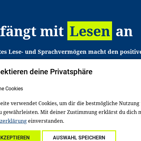
 fängt mit
Lesen
an
tes Lese- und Sprachvermögen macht den positiv
eichtert den Zugang zu Bildung und einem erfolgrei
pektieren deine Privatsphäre
liche in Deutschland haben aber große Schwierigkei
b gezielt an Familien sowie an Erzieher*innen, Le
he Cookies
pert*innen. Dafür arbeiten wir eng mit Ministerien
den, Unternehmen und anderen Stiftungen zusam
eite verwendet Cookies, um dir die bestmögliche Nutzung
u gewährleisten. Mit deiner Zustimmung erklärst du dich 
zerklärung
einverstanden.
Über uns
Kontakt
Spenden
Für Familien
Für Ki
AKZEPTIEREN
AUSWAHL SPEICHERN