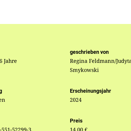
geschrieben von
 6 Jahre
Regina Feldmann/Judyt
Smykowski
g
Erscheinungsjahr
en
2024
Preis
-551-52299-3
14,00 €