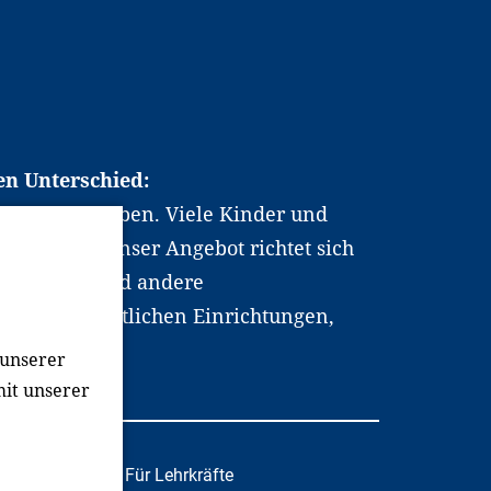
en Unterschied:
chen Berufsleben. Viele Kinder und
ten dabei. Unser Angebot richtet sich
hrer*innen und andere
, wissenschaftlichen Einrichtungen,
men.
 unserer
mit unserer
tafachkräfte
Für Lehrkräfte