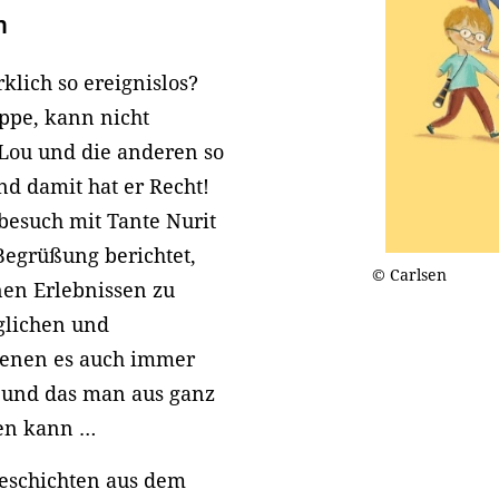
n
lich so ereignislos?
ppe, kann nicht
 Lou und die anderen so
nd damit hat er Recht!
besuch mit Tante Nurit
Begrüßung berichtet,
© Carlsen
nen Erlebnissen zu
äglichen und
denen es auch immer
 und das man aus ganz
ten kann …
egeschichten aus dem