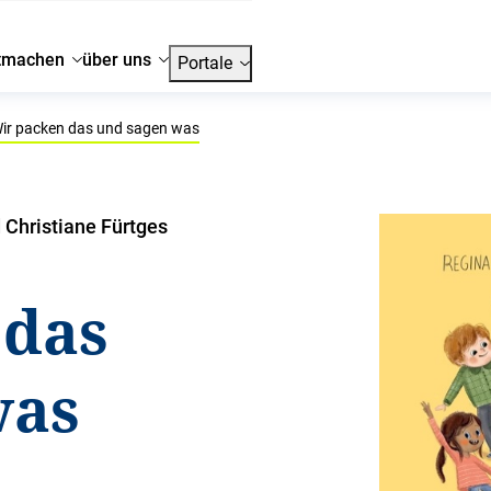
tmachen
über uns
Portale
ir packen das und sagen was
Christiane Fürtges
 das
was