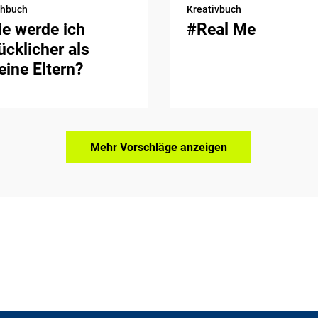
chbuch
Kreativbuch
e werde ich
#Real Me
ücklicher als
ine Eltern?
Mehr Vorschläge anzeigen