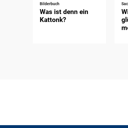
Bilderbuch
Sa
Was ist denn ein
Wi
Kattonk?
gl
me