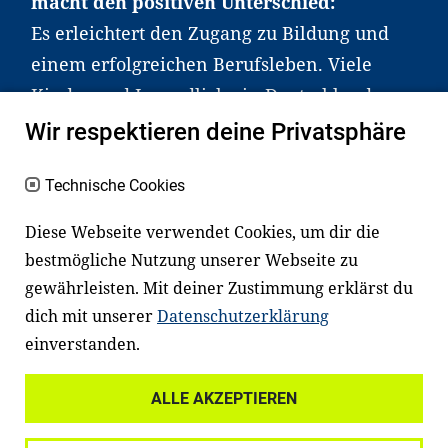
macht den positiven Unterschied:
Es erleichtert den Zugang zu Bildung und
einem erfolgreichen Berufsleben. Viele
Kinder und Jugendliche in Deutschland
haben aber große Schwierigkeiten dabei.
Wir respektieren deine Privatsphäre
Unser Angebot richtet sich deshalb gezielt
an Familien sowie an Erzieher*innen,
Technische Cookies
Lehrer*innen und andere
Diese Webseite verwendet Cookies, um dir die
Fachexpert*innen. Dafür arbeiten wir eng
bestmögliche Nutzung unserer Webseite zu
mit Ministerien, wissenschaftlichen
gewährleisten. Mit deiner Zustimmung erklärst du
Einrichtungen, Verbänden, Unternehmen
dich mit unserer
Datenschutzerklärung
und anderen Stiftungen zusammen.
einverstanden.
ALLE AKZEPTIEREN