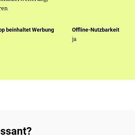
ren
pp beinhaltet Werbung
Offline-Nutzbarkeit
ja
essant?