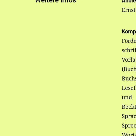
Weitere Infos
Anbie
Ernst
Komp
Förd
schri
Vorlä
(Buc
Buch
Lesef
und
Recht
Sprac
Sprec
Wort