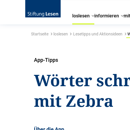
loslesen
informieren
mi
Startseite
loslesen
Lesetipps und Aktionsideen
W
App-Tipps
Wörter schr
mit Zebra
Über die App