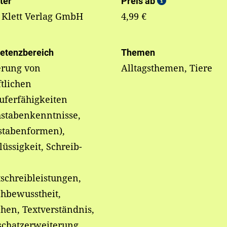
ter
Preis ab
 Klett Verlag GmbH
4,99 €
etenzbereich
Themen
erung von
Alltagsthemen, Tiere
ftlichen
uferfähigkeiten
hstabenkenntnisse,
stabenformen),
lüssigkeit, Schreib-
schreibleistungen,
hbewusstheit,
hen, Textverständnis,
schatzerweiterung,