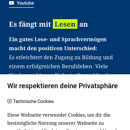
Youtube
Es fängt mit
Lesen
an
Ein gutes Lese- und Sprachvermögen
macht den positiven Unterschied:
Es erleichtert den Zugang zu Bildung und
einem erfolgreichen Berufsleben. Viele
Kinder und Jugendliche in Deutschland
haben aber große Schwierigkeiten dabei.
Wir respektieren deine Privatsphäre
Unser Angebot richtet sich deshalb gezielt
an Familien sowie an Erzieher*innen,
Technische Cookies
Lehrer*innen und andere
Diese Webseite verwendet Cookies, um dir die
Fachexpert*innen. Dafür arbeiten wir eng
bestmögliche Nutzung unserer Webseite zu
mit Ministerien, wissenschaftlichen