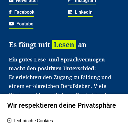
Newsletter
Instagram
Facebook
LinkedIn
Youtube
Es fängt mit
Lesen
an
Ein gutes Lese- und Sprachvermögen
macht den positiven Unterschied:
Es erleichtert den Zugang zu Bildung und
einem erfolgreichen Berufsleben. Viele
Kinder und Jugendliche in Deutschland
haben aber große Schwierigkeiten dabei.
Wir respektieren deine Privatsphäre
Unser Angebot richtet sich deshalb gezielt
an Familien sowie an Erzieher*innen,
Technische Cookies