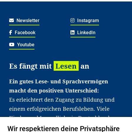
Newsletter
Instagram
Facebook
LinkedIn
Youtube
Es fängt mit
Lesen
an
Ein gutes Lese- und Sprachvermögen
macht den positiven Unterschied:
Es erleichtert den Zugang zu Bildung und
einem erfolgreichen Berufsleben. Viele
Kinder und Jugendliche in Deutschland
haben aber große Schwierigkeiten dabei.
Wir respektieren deine Privatsphäre