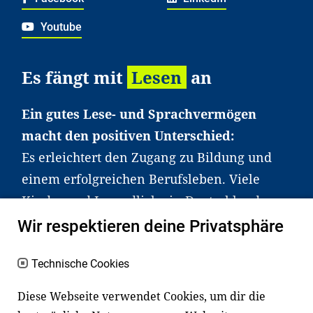
Youtube
Es fängt mit
Lesen
an
Ein gutes Lese- und Sprachvermögen
macht den positiven Unterschied:
Es erleichtert den Zugang zu Bildung und
einem erfolgreichen Berufsleben. Viele
Kinder und Jugendliche in Deutschland
haben aber große Schwierigkeiten dabei.
Wir respektieren deine Privatsphäre
Unser Angebot richtet sich deshalb gezielt
an Familien sowie an Erzieher*innen,
Technische Cookies
Lehrer*innen und andere
Diese Webseite verwendet Cookies, um dir die
Fachexpert*innen. Dafür arbeiten wir eng