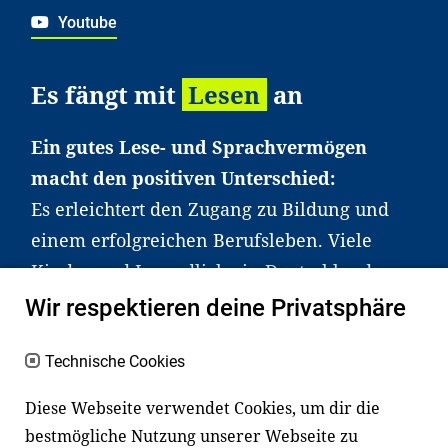
Youtube
Es fängt mit
Lesen
an
Ein gutes Lese- und Sprachvermögen
macht den positiven Unterschied:
Es erleichtert den Zugang zu Bildung und
einem erfolgreichen Berufsleben. Viele
Kinder und Jugendliche in Deutschland
haben aber große Schwierigkeiten dabei.
Wir respektieren deine Privatsphäre
Unser Angebot richtet sich deshalb gezielt
an Familien sowie an Erzieher*innen,
Technische Cookies
Lehrer*innen und andere
Diese Webseite verwendet Cookies, um dir die
Fachexpert*innen. Dafür arbeiten wir eng
bestmögliche Nutzung unserer Webseite zu