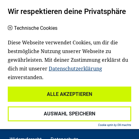
Es erleichtert den Zugang zu Bildung und
Wir respektieren deine Privatsphäre
einem erfolgreichen Berufsleben. Viele
Kinder und Jugendliche in Deutschland
Technische Cookies
haben aber große Schwierigkeiten dabei.
Diese Webseite verwendet Cookies, um dir die
Unser Angebot richtet sich deshalb gezielt
bestmögliche Nutzung unserer Webseite zu
an Familien sowie an Erzieher*innen,
gewährleisten. Mit deiner Zustimmung erklärst du
Lehrer*innen und andere
dich mit unserer
Datenschutzerklärung
Fachexpert*innen. Dafür arbeiten wir eng
einverstanden.
mit Ministerien, wissenschaftlichen
Einrichtungen, Verbänden, Unternehmen
ALLE AKZEPTIEREN
und anderen Stiftungen zusammen.
AUSWAHL SPEICHERN
Cookie optin by Olli machts