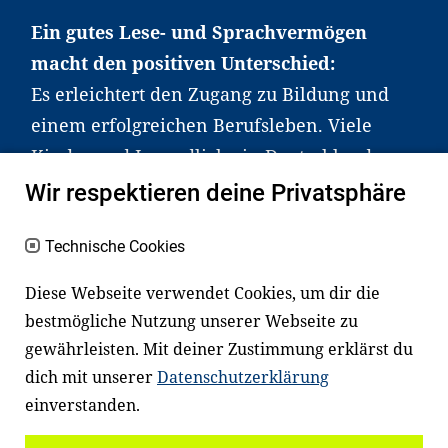
Ein gutes Lese- und Sprachvermögen
macht den positiven Unterschied:
Es erleichtert den Zugang zu Bildung und
einem erfolgreichen Berufsleben. Viele
Kinder und Jugendliche in Deutschland
haben aber große Schwierigkeiten dabei.
Wir respektieren deine Privatsphäre
Unser Angebot richtet sich deshalb gezielt
an Familien sowie an Erzieher*innen,
Technische Cookies
Lehrer*innen und andere
Diese Webseite verwendet Cookies, um dir die
Fachexpert*innen. Dafür arbeiten wir eng
bestmögliche Nutzung unserer Webseite zu
mit Ministerien, wissenschaftlichen
gewährleisten. Mit deiner Zustimmung erklärst du
Einrichtungen, Verbänden, Unternehmen
dich mit unserer
Datenschutzerklärung
und anderen Stiftungen zusammen.
einverstanden.