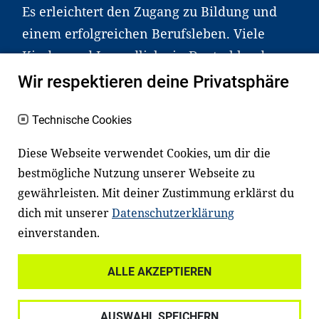
Es erleichtert den Zugang zu Bildung und
einem erfolgreichen Berufsleben. Viele
Kinder und Jugendliche in Deutschland
haben aber große Schwierigkeiten dabei.
Wir respektieren deine Privatsphäre
Unser Angebot richtet sich deshalb gezielt
Technische Cookies
an Familien sowie an Erzieher*innen,
Lehrer*innen und andere
Diese Webseite verwendet Cookies, um dir die
Fachexpert*innen. Dafür arbeiten wir eng
bestmögliche Nutzung unserer Webseite zu
mit Ministerien, wissenschaftlichen
gewährleisten. Mit deiner Zustimmung erklärst du
Einrichtungen, Verbänden, Unternehmen
dich mit unserer
Datenschutzerklärung
und anderen Stiftungen zusammen.
einverstanden.
ALLE AKZEPTIEREN
Widerrufsrecht
Datenschutz
AUSWAHL SPEICHERN