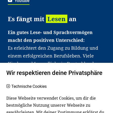
Youtube
Es fängt mit
Lesen
an
Ein gutes Lese- und Sprachvermögen
macht den positiven Unterschied:
Es erleichtert den Zugang zu Bildung und
einem erfolgreichen Berufsleben. Viele
Kinder und Jugendliche in Deutschland
haben aber große Schwierigkeiten dabei.
Wir respektieren deine Privatsphäre
Unser Angebot richtet sich deshalb gezielt
an Familien sowie an Erzieher*innen,
Technische Cookies
Lehrer*innen und andere
Diese Webseite verwendet Cookies, um dir die
Fachexpert*innen. Dafür arbeiten wir eng
bestmögliche Nutzung unserer Webseite zu
mit Ministerien, wissenschaftlichen
gewährleisten. Mit deiner Zustimmung erklärst du