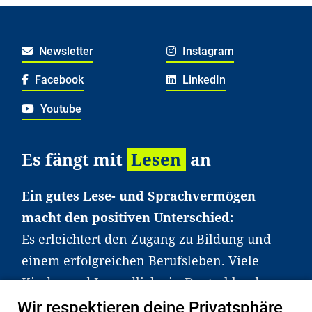
Newsletter
Instagram
Facebook
LinkedIn
Youtube
Es fängt mit
Lesen
an
Ein gutes Lese- und Sprachvermögen
macht den positiven Unterschied:
Es erleichtert den Zugang zu Bildung und
einem erfolgreichen Berufsleben. Viele
Kinder und Jugendliche in Deutschland
haben aber große Schwierigkeiten dabei.
Wir respektieren deine Privatsphäre