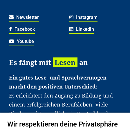
Newsletter
Instagram
Facebook
LinkedIn
Youtube
Es fängt mit
Lesen
an
Ein gutes Lese- und Sprachvermögen
macht den positiven Unterschied:
Es erleichtert den Zugang zu Bildung und
einem erfolgreichen Berufsleben. Viele
Kinder und Jugendliche in Deutschland
haben aber große Schwierigkeiten dabei.
Wir respektieren deine Privatsphäre