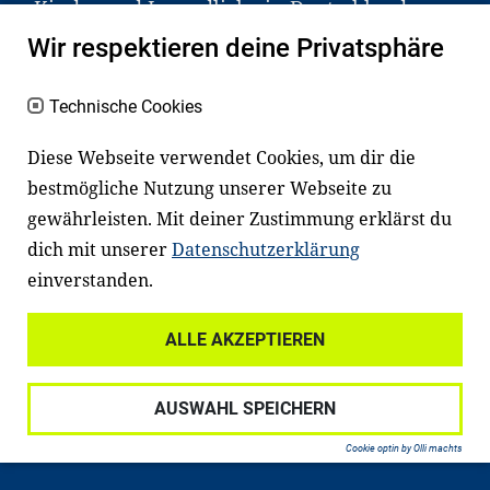
Kinder und Jugendliche in Deutschland
haben aber große Schwierigkeiten dabei.
Wir respektieren deine Privatsphäre
Unser Angebot richtet sich deshalb gezielt
an Familien sowie an Erzieher*innen,
Technische Cookies
Lehrer*innen und andere
Diese Webseite verwendet Cookies, um dir die
Fachexpert*innen. Dafür arbeiten wir eng
bestmögliche Nutzung unserer Webseite zu
mit Ministerien, wissenschaftlichen
gewährleisten. Mit deiner Zustimmung erklärst du
Einrichtungen, Verbänden, Unternehmen
dich mit unserer
Datenschutzerklärung
und anderen Stiftungen zusammen.
einverstanden.
ALLE AKZEPTIEREN
Widerrufsrecht
Datenschutz
AUSWAHL SPEICHERN
Haftungsausschluss
Impressum
Cookie optin by Olli machts