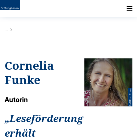
...
Cornelia
Funke
© Gillian Crane
Autorin
„
Leseförderung
erhält