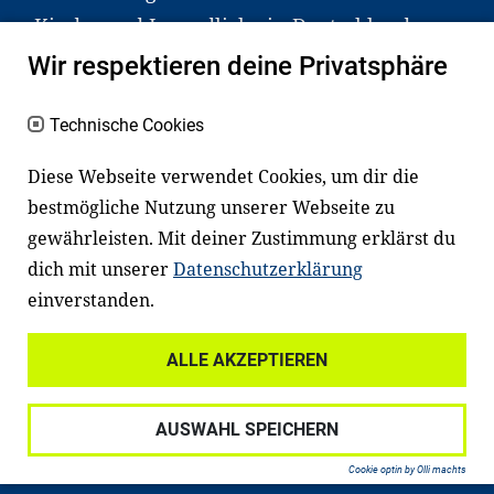
Kinder und Jugendliche in Deutschland
haben aber große Schwierigkeiten dabei.
Wir respektieren deine Privatsphäre
Unser Angebot richtet sich deshalb gezielt
an Familien sowie an Erzieher*innen,
Technische Cookies
Lehrer*innen und andere
Diese Webseite verwendet Cookies, um dir die
Fachexpert*innen. Dafür arbeiten wir eng
bestmögliche Nutzung unserer Webseite zu
mit Ministerien, wissenschaftlichen
gewährleisten. Mit deiner Zustimmung erklärst du
Einrichtungen, Verbänden, Unternehmen
dich mit unserer
Datenschutzerklärung
und anderen Stiftungen zusammen.
einverstanden.
ALLE AKZEPTIEREN
Widerrufsrecht
Datenschutz
AUSWAHL SPEICHERN
Haftungsausschluss
Impressum
Cookie optin by Olli machts