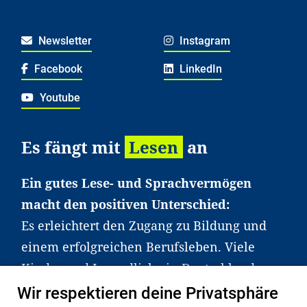
Newsletter
Instagram
Facebook
LinkedIn
Youtube
Es fängt mit
Lesen
an
Ein gutes Lese- und Sprachvermögen
macht den positiven Unterschied:
Es erleichtert den Zugang zu Bildung und
einem erfolgreichen Berufsleben. Viele
Kinder und Jugendliche in Deutschland
haben aber große Schwierigkeiten dabei.
Wir respektieren deine Privatsphäre