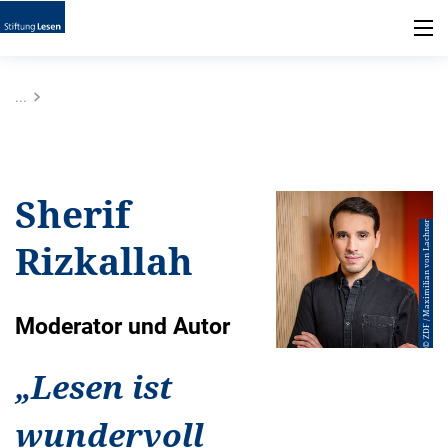
...
Sherif
© ZDF / Maximilian von Lachner
Rizkallah
Moderator und Autor
„
Lesen ist
wundervoll