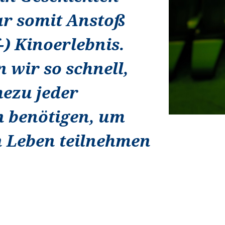
r somit Anstoß
-) Kinoerlebnis.
n wir so schnell,
hezu jeder
on benötigen, um
n Leben teilnehmen