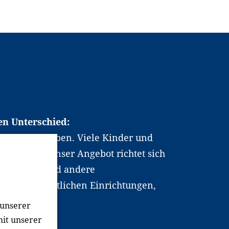
en Unterschied:
chen Berufsleben. Viele Kinder und
ten dabei. Unser Angebot richtet sich
hrer*innen und andere
, wissenschaftlichen Einrichtungen,
men.
 unserer
mit unserer