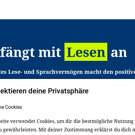
 fängt mit
Lesen
an
tes Lese- und Sprachvermögen macht den positiv
eichtert den Zugang zu Bildung und einem erfolgrei
pektieren deine Privatsphäre
liche in Deutschland haben aber große Schwierigkei
b gezielt an Familien sowie an Erzieher*innen, Le
he Cookies
pert*innen. Dafür arbeiten wir eng mit Ministerien
den, Unternehmen und anderen Stiftungen zusam
eite verwendet Cookies, um dir die bestmögliche Nutzung
u gewährleisten. Mit deiner Zustimmung erklärst du dich 