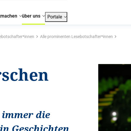
tmachen
über uns
Portale
ebotschafter*innen
Alle prominenten Lesebotschafter*innen
rschen
 immer die
 in Geschichten