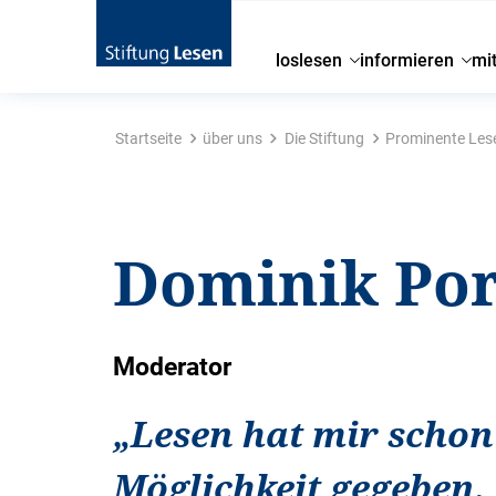
loslesen
informieren
mi
Startseite
über uns
Die Stiftung
Prominente Les
Dominik Po
Moderator
„
Lesen hat mir schon
Möglichkeit gegeben,