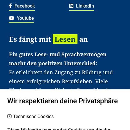
Facebook
LinkedIn
Youtube
Es fängt mit
Lesen
an
Ein gutes Lese- und Sprachvermögen
macht den positiven Unterschied:
Es erleichtert den Zugang zu Bildung und
einem erfolgreichen Berufsleben. Viele
Kinder und Jugendliche in Deutschland
haben aber große Schwierigkeiten dabei.
Wir respektieren deine Privatsphäre
Unser Angebot richtet sich deshalb gezielt
an Familien sowie an Erzieher*innen,
Technische Cookies
Lehrer*innen und andere