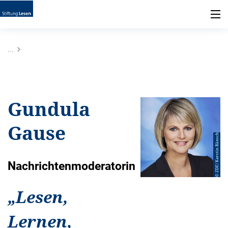
...
Gundula
Gause
© ZDF/ Kerstin Bänsch
Nachrichtenmoderatorin
„
Lesen,
Lernen,