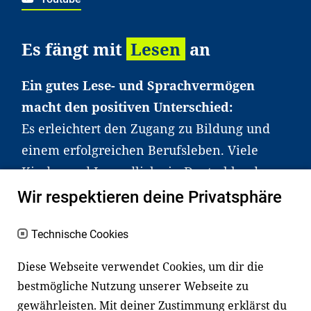
Es fängt mit
Lesen
an
Ein gutes Lese- und Sprachvermögen
macht den positiven Unterschied:
Es erleichtert den Zugang zu Bildung und
einem erfolgreichen Berufsleben. Viele
Kinder und Jugendliche in Deutschland
haben aber große Schwierigkeiten dabei.
Wir respektieren deine Privatsphäre
Unser Angebot richtet sich deshalb gezielt
an Familien sowie an Erzieher*innen,
Technische Cookies
Lehrer*innen und andere
Diese Webseite verwendet Cookies, um dir die
Fachexpert*innen. Dafür arbeiten wir eng
bestmögliche Nutzung unserer Webseite zu
mit Ministerien, wissenschaftlichen
gewährleisten. Mit deiner Zustimmung erklärst du