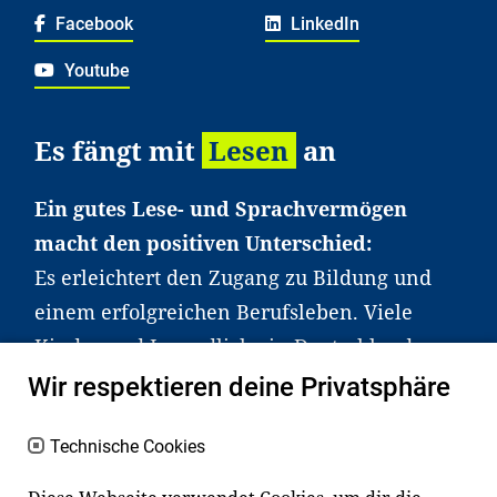
Facebook
LinkedIn
Youtube
Es fängt mit
Lesen
an
Ein gutes Lese- und Sprachvermögen
macht den positiven Unterschied:
Es erleichtert den Zugang zu Bildung und
einem erfolgreichen Berufsleben. Viele
Kinder und Jugendliche in Deutschland
haben aber große Schwierigkeiten dabei.
Wir respektieren deine Privatsphäre
Unser Angebot richtet sich deshalb gezielt
an Familien sowie an Erzieher*innen,
Technische Cookies
Lehrer*innen und andere