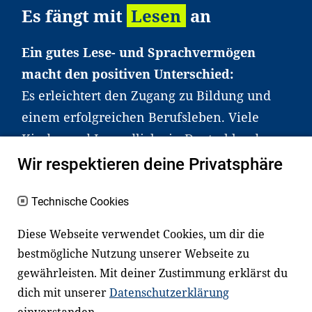
Es fängt mit
Lesen
an
Ein gutes Lese- und Sprachvermögen
macht den positiven Unterschied:
Es erleichtert den Zugang zu Bildung und
einem erfolgreichen Berufsleben. Viele
Kinder und Jugendliche in Deutschland
haben aber große Schwierigkeiten dabei.
Wir respektieren deine Privatsphäre
Unser Angebot richtet sich deshalb gezielt
an Familien sowie an Erzieher*innen,
Technische Cookies
Lehrer*innen und andere
Diese Webseite verwendet Cookies, um dir die
Fachexpert*innen. Dafür arbeiten wir eng
bestmögliche Nutzung unserer Webseite zu
mit Ministerien, wissenschaftlichen
gewährleisten. Mit deiner Zustimmung erklärst du
Einrichtungen, Verbänden, Unternehmen
dich mit unserer
Datenschutzerklärung
und anderen Stiftungen zusammen.