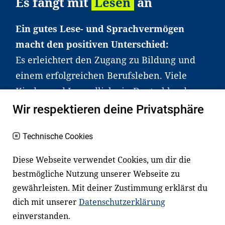
Es fängt mit
Lesen
an
Ein gutes Lese- und Sprachvermögen
macht den positiven Unterschied:
Es erleichtert den Zugang zu Bildung und
einem erfolgreichen Berufsleben. Viele
Kinder und Jugendliche in Deutschland
haben aber große Schwierigkeiten dabei.
Wir respektieren deine Privatsphäre
Unser Angebot richtet sich deshalb gezielt
an Familien sowie an Erzieher*innen,
Technische Cookies
Lehrer*innen und andere
Diese Webseite verwendet Cookies, um dir die
Fachexpert*innen. Dafür arbeiten wir eng
bestmögliche Nutzung unserer Webseite zu
mit Ministerien, wissenschaftlichen
gewährleisten. Mit deiner Zustimmung erklärst du
Einrichtungen, Verbänden, Unternehmen
dich mit unserer
Datenschutzerklärung
und anderen Stiftungen zusammen.
einverstanden.