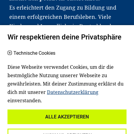
Es erleichtert den Zugang zu Bildung und
einem erfolgreichen Berufsleben. Viele
Kinder und Jugendliche in Deutschland
haben aber große Schwierigkeiten dabei.
Wir respektieren deine Privatsphäre
Unser Angebot richtet sich deshalb gezielt
an Familien sowie an Erzieher*innen,
Technische Cookies
Lehrer*innen und andere
Diese Webseite verwendet Cookies, um dir die
Fachexpert*innen. Dafür arbeiten wir eng
bestmögliche Nutzung unserer Webseite zu
mit Ministerien, wissenschaftlichen
gewährleisten. Mit deiner Zustimmung erklärst du
Einrichtungen, Verbänden, Unternehmen
dich mit unserer
Datenschutzerklärung
und anderen Stiftungen zusammen.
einverstanden.
ALLE AKZEPTIEREN