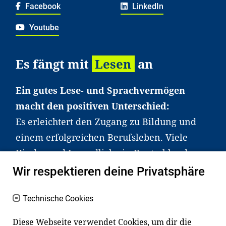
Facebook
LinkedIn
Youtube
Es fängt mit
Lesen
an
Ein gutes Lese- und Sprachvermögen
macht den positiven Unterschied:
Es erleichtert den Zugang zu Bildung und
einem erfolgreichen Berufsleben. Viele
Kinder und Jugendliche in Deutschland
haben aber große Schwierigkeiten dabei.
Wir respektieren deine Privatsphäre
Unser Angebot richtet sich deshalb gezielt
an Familien sowie an Erzieher*innen,
Technische Cookies
Lehrer*innen und andere
Diese Webseite verwendet Cookies, um dir die