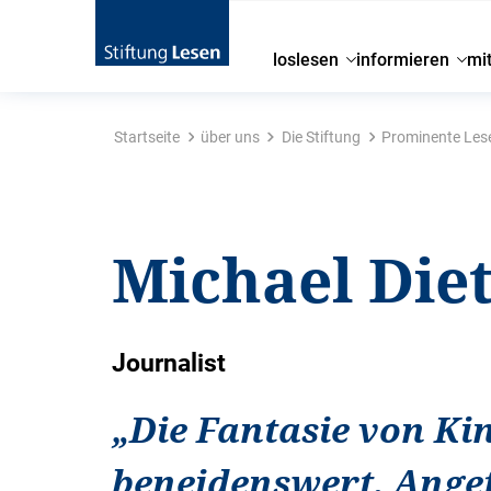
loslesen
informieren
mi
Startseite
über uns
Die Stiftung
Prominente Les
Michael Die
Journalist
„
Die Fantasie von Kin
beneidenswert. Ange