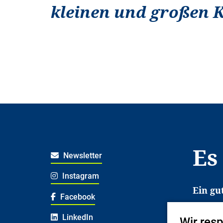
kleinen und großen 
Es
Newsletter
Instagram
Ein gu
Facebook
Es erl
LinkedIn
Wir res
Jugend