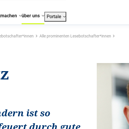
tmachen
über uns
Portale
ebotschafter*innen
Alle prominenten Lesebotschafter*innen
tz
dern ist so
feuert durch gute