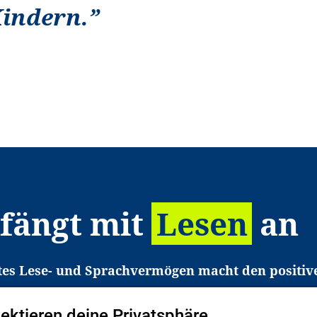
Kindern.
”
 fängt mit
Lesen
an
tes Lese- und Sprachvermögen macht den positiv
eichtert den Zugang zu Bildung und einem erfolgrei
pektieren deine Privatsphäre
liche in Deutschland haben aber große Schwierigkei