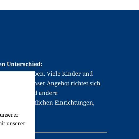
en Unterschied:
chen Berufsleben. Viele Kinder und
ten dabei. Unser Angebot richtet sich
hrer*innen und andere
, wissenschaftlichen Einrichtungen,
men.
 unserer
mit unserer