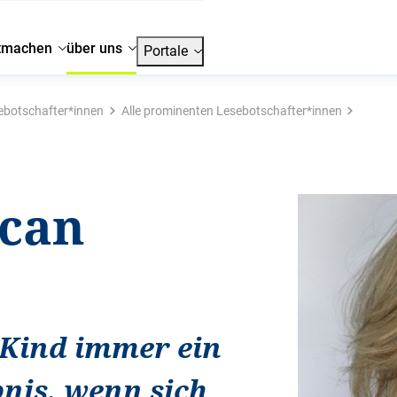
tmachen
über uns
Portale
ebotschafter*innen
Alle prominenten Lesebotschafter*innen
ncan
 Kind immer ein
nis, wenn sich