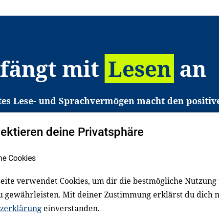
 fängt mit
Lesen
an
tes Lese- und Sprachvermögen macht den positiv
eichtert den Zugang zu Bildung und einem erfolgrei
pektieren deine Privatsphäre
liche in Deutschland haben aber große Schwierigkei
b gezielt an Familien sowie an Erzieher*innen, Le
he Cookies
pert*innen. Dafür arbeiten wir eng mit Ministerien
den, Unternehmen und anderen Stiftungen zusam
eite verwendet Cookies, um dir die bestmögliche Nutzung
u gewährleisten. Mit deiner Zustimmung erklärst du dich 
zerklärung
einverstanden.