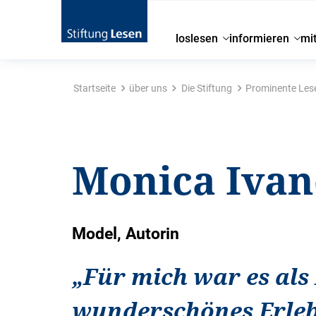
loslesen
informieren
mi
Startseite
über uns
Die Stiftung
Prominente Les
Monica Iva
Model, Autorin
„
Für mich war es als
wunderschönes Erleb