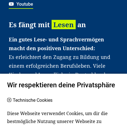
Youtube
Es fängt mit
Lesen
an
Ein gutes Lese- und Sprachvermögen
macht den positiven Unterschied:
Es erleichtert den Zugang zu Bildung und
einem erfolgreichen Berufsleben. Viele
Kinder und Jugendliche in Deutschland
haben aber große Schwierigkeiten dabei.
Wir respektieren deine Privatsphäre
Unser Angebot richtet sich deshalb gezielt
an Familien sowie an Erzieher*innen,
Technische Cookies
Lehrer*innen und andere
Diese Webseite verwendet Cookies, um dir die
Fachexpert*innen. Dafür arbeiten wir eng
bestmögliche Nutzung unserer Webseite zu