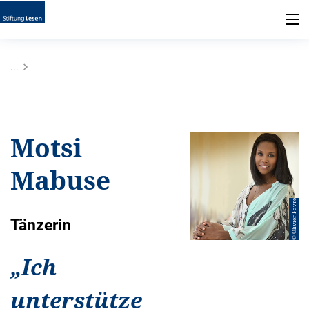
...
Motsi
Mabuse
© Olivier Favre
Tänzerin
„
Ich
unterstütze