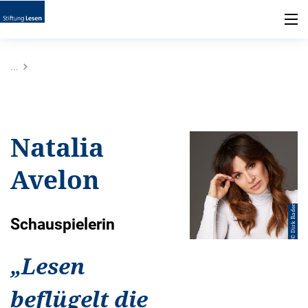
...
Natalia
Avelon
© Dirk Bader
Schauspielerin
„
Lesen
beflügelt die