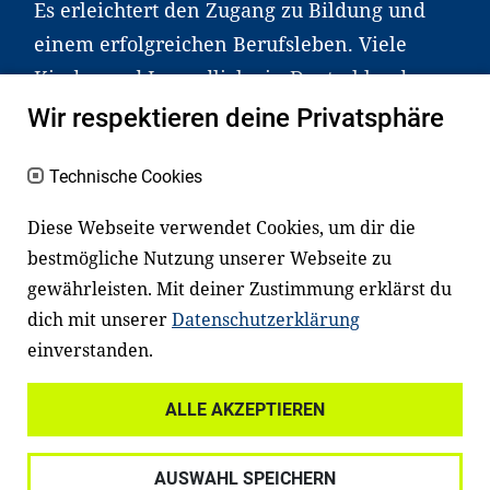
Es erleichtert den Zugang zu Bildung und
einem erfolgreichen Berufsleben. Viele
Kinder und Jugendliche in Deutschland
haben aber große Schwierigkeiten dabei.
Wir respektieren deine Privatsphäre
Unser Angebot richtet sich deshalb gezielt
an Familien sowie an Erzieher*innen,
Technische Cookies
Lehrer*innen und andere
Diese Webseite verwendet Cookies, um dir die
Fachexpert*innen. Dafür arbeiten wir eng
bestmögliche Nutzung unserer Webseite zu
mit Ministerien, wissenschaftlichen
gewährleisten. Mit deiner Zustimmung erklärst du
Einrichtungen, Verbänden, Unternehmen
dich mit unserer
Datenschutzerklärung
und anderen Stiftungen zusammen.
einverstanden.
ALLE AKZEPTIEREN
Widerrufsrecht
Datenschutz
AUSWAHL SPEICHERN