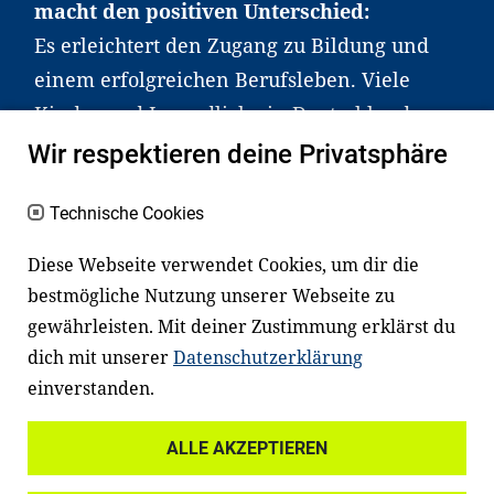
macht den positiven Unterschied:
Es erleichtert den Zugang zu Bildung und
einem erfolgreichen Berufsleben. Viele
Kinder und Jugendliche in Deutschland
haben aber große Schwierigkeiten dabei.
Wir respektieren deine Privatsphäre
Unser Angebot richtet sich deshalb gezielt
an Familien sowie an Erzieher*innen,
Technische Cookies
Lehrer*innen und andere
Diese Webseite verwendet Cookies, um dir die
Fachexpert*innen. Dafür arbeiten wir eng
bestmögliche Nutzung unserer Webseite zu
mit Ministerien, wissenschaftlichen
gewährleisten. Mit deiner Zustimmung erklärst du
Einrichtungen, Verbänden, Unternehmen
dich mit unserer
Datenschutzerklärung
und anderen Stiftungen zusammen.
einverstanden.
ALLE AKZEPTIEREN