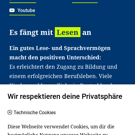
Youtube
Es fängt mit
Lesen
an
Ein gutes Lese- und Sprachvermögen
macht den positiven Unterschied:
Es erleichtert den Zugang zu Bildung und
einem erfolgreichen Berufsleben. Viele
Kinder und Jugendliche in Deutschland
haben aber große Schwierigkeiten dabei.
Wir respektieren deine Privatsphäre
Unser Angebot richtet sich deshalb gezielt
an Familien sowie an Erzieher*innen,
Technische Cookies
Lehrer*innen und andere
Diese Webseite verwendet Cookies, um dir die
Fachexpert*innen. Dafür arbeiten wir eng