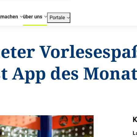
tmachen
über uns
Portale
eter Vorlesespaß
st App des Mona
K
L