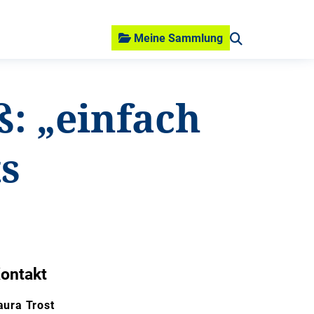
Meine Sammlung
: „einfach
ts
ontakt
aura Trost