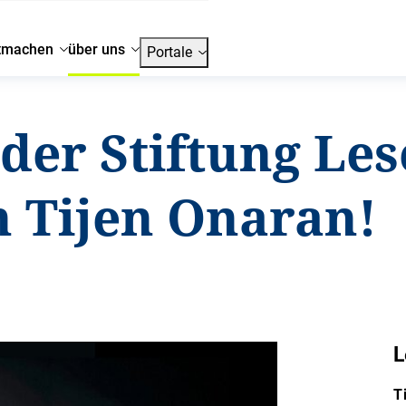
tmachen
über uns
Portale
der Stiftung Les
 Tijen Onaran!
L
T