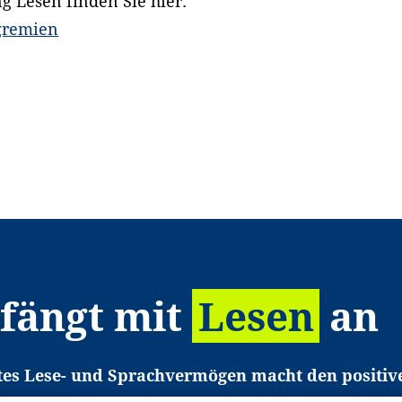
ng Lesen finden Sie hier:
/gremien
 fängt mit
Lesen
an
tes Lese- und Sprachvermögen macht den positiv