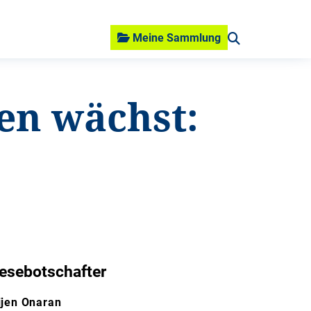
Meine Sammlung
en wächst:
esebotschafter
ijen Onaran