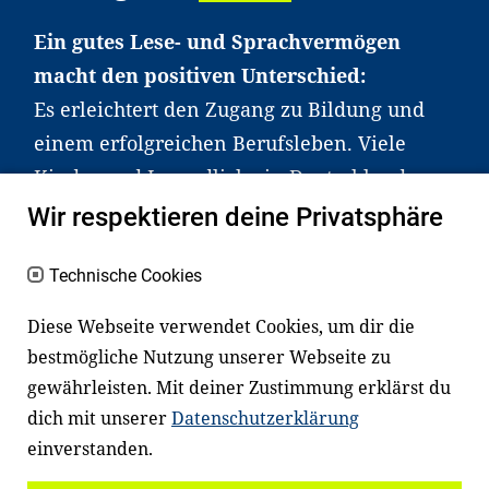
Ein gutes Lese- und Sprachvermögen
macht den positiven Unterschied:
Es erleichtert den Zugang zu Bildung und
einem erfolgreichen Berufsleben. Viele
Kinder und Jugendliche in Deutschland
haben aber große Schwierigkeiten dabei.
Wir respektieren deine Privatsphäre
Unser Angebot richtet sich deshalb gezielt
an Familien sowie an Erzieher*innen,
Technische Cookies
Lehrer*innen und andere
Diese Webseite verwendet Cookies, um dir die
Fachexpert*innen. Dafür arbeiten wir eng
bestmögliche Nutzung unserer Webseite zu
mit Ministerien, wissenschaftlichen
gewährleisten. Mit deiner Zustimmung erklärst du
Einrichtungen, Verbänden, Unternehmen
dich mit unserer
Datenschutzerklärung
und anderen Stiftungen zusammen.
einverstanden.