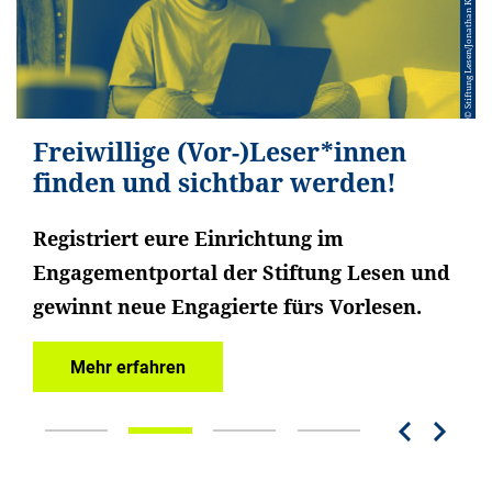
© Stiftung Lesen/Jonathan Kaiser
© Stiftung Lesen/Jonathan Kaiser
© Arnulf Betzold GmbH
Kostenlose Weiterbildungen auf
Freiwillige (Vor-)Leser*innen
Sie möchten Schulen nachhaltig
Spenden Sie Chancen
Campus Stiftung Lesen
finden und sichtbar werden!
unterstützen?
Ihre Spende für die Leseförderung
Registriert eure Einrichtung im
Mit dem LeseMobil verschenken Sie
Jetzt entdecken
Mehr erfahren
Engagementportal der Stiftung Lesen und
flexible Medienlösungen, vielfältige
gewinnt neue Engagierte fürs Vorlesen.
Inhalte und ein digitales Begleitmaterial.
Mehr erfahren
Mehr erfahren
Previo
Nex