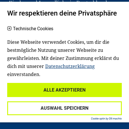
Kinder und Jugendliche in Deutschland
haben aber große Schwierigkeiten dabei.
Wir respektieren deine Privatsphäre
Unser Angebot richtet sich deshalb gezielt
an Familien sowie an Erzieher*innen,
Technische Cookies
Lehrer*innen und andere
Diese Webseite verwendet Cookies, um dir die
Fachexpert*innen. Dafür arbeiten wir eng
bestmögliche Nutzung unserer Webseite zu
mit Ministerien, wissenschaftlichen
gewährleisten. Mit deiner Zustimmung erklärst du
Einrichtungen, Verbänden, Unternehmen
dich mit unserer
Datenschutzerklärung
und anderen Stiftungen zusammen.
einverstanden.
ALLE AKZEPTIEREN
Widerrufsrecht
Datenschutz
AUSWAHL SPEICHERN
Haftungsausschluss
Impressum
Cookie optin by Olli machts