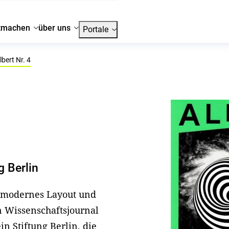
tmachen
über uns
Portale
lbert Nr. 4
g Berlin
in modernes Layout und
n Wissenschaftsjournal
in Stiftung Berlin, die