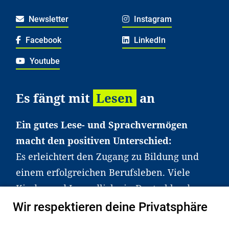
Newsletter
Instagram
Facebook
LinkedIn
Youtube
Es fängt mit
Lesen
an
Ein gutes Lese- und Sprachvermögen
macht den positiven Unterschied:
Es erleichtert den Zugang zu Bildung und
einem erfolgreichen Berufsleben. Viele
Kinder und Jugendliche in Deutschland
haben aber große Schwierigkeiten dabei.
Wir respektieren deine Privatsphäre
Unser Angebot richtet sich deshalb gezielt