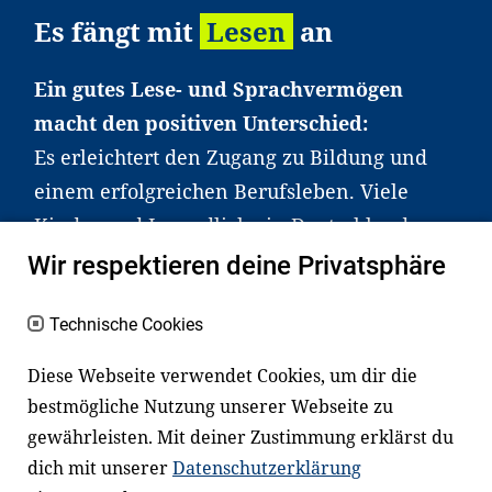
Es fängt mit
Lesen
an
Ein gutes Lese- und Sprachvermögen
macht den positiven Unterschied:
Es erleichtert den Zugang zu Bildung und
einem erfolgreichen Berufsleben. Viele
Kinder und Jugendliche in Deutschland
haben aber große Schwierigkeiten dabei.
Wir respektieren deine Privatsphäre
Unser Angebot richtet sich deshalb gezielt
an Familien sowie an Erzieher*innen,
Technische Cookies
Lehrer*innen und andere
Diese Webseite verwendet Cookies, um dir die
Fachexpert*innen. Dafür arbeiten wir eng
bestmögliche Nutzung unserer Webseite zu
mit Ministerien, wissenschaftlichen
gewährleisten. Mit deiner Zustimmung erklärst du
Einrichtungen, Verbänden, Unternehmen
dich mit unserer
Datenschutzerklärung