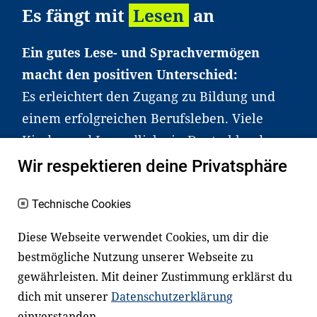
Es fängt mit
Lesen
an
Ein gutes Lese- und Sprachvermögen
macht den positiven Unterschied:
Es erleichtert den Zugang zu Bildung und
einem erfolgreichen Berufsleben. Viele
Kinder und Jugendliche in Deutschland
haben aber große Schwierigkeiten dabei.
Wir respektieren deine Privatsphäre
Unser Angebot richtet sich deshalb gezielt
an Familien sowie an Erzieher*innen,
Technische Cookies
Lehrer*innen und andere
Diese Webseite verwendet Cookies, um dir die
Fachexpert*innen. Dafür arbeiten wir eng
bestmögliche Nutzung unserer Webseite zu
mit Ministerien, wissenschaftlichen
gewährleisten. Mit deiner Zustimmung erklärst du
Einrichtungen, Verbänden, Unternehmen
dich mit unserer
Datenschutzerklärung
und anderen Stiftungen zusammen.
einverstanden.