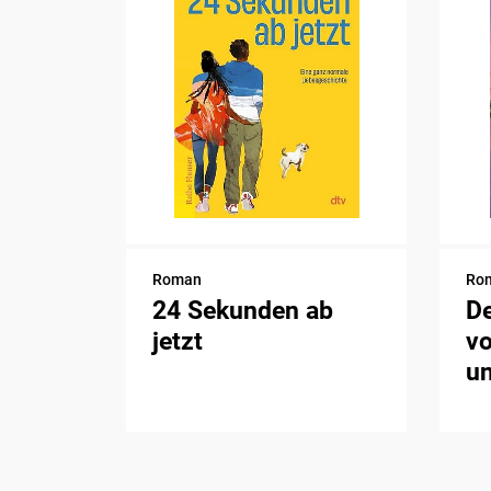
Roman
Ro
24 Sekunden ab
De
jetzt
v
u