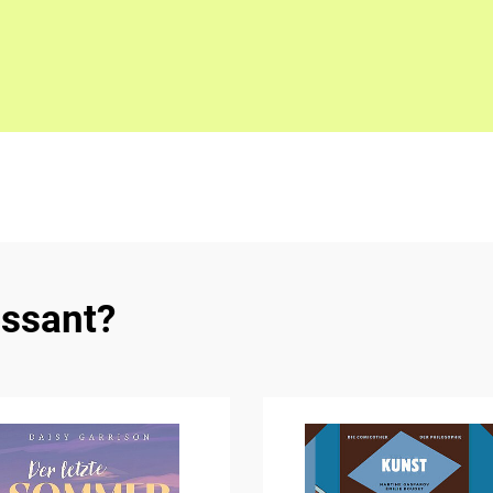
essant?