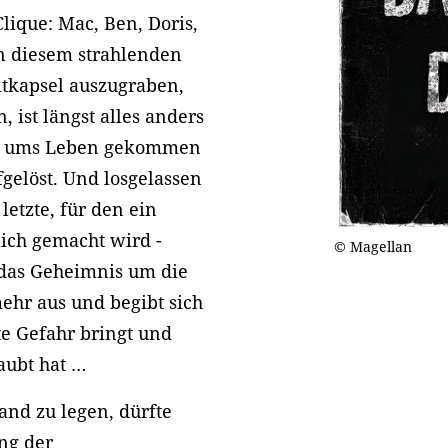
lique: Mac, Ben, Doris,
an diesem strahlenden
itkapsel auszugraben,
, ist längst alles anders
hr ums Leben gekommen
fgelöst. Und losgelassen
 letzte, für den ein
lich gemacht wird -
© Magellan
 das Geheimnis um die
ehr aus und begibt sich
te Gefahr bringt und
aubt hat …
and zu legen, dürfte
ng der