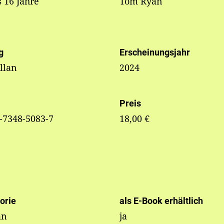
s 16 Jahre
Tom Ryan
g
Erscheinungsjahr
llan
2024
Preis
-7348-5083-7
18,00 €
orie
als E-Book erhältlich
an
ja