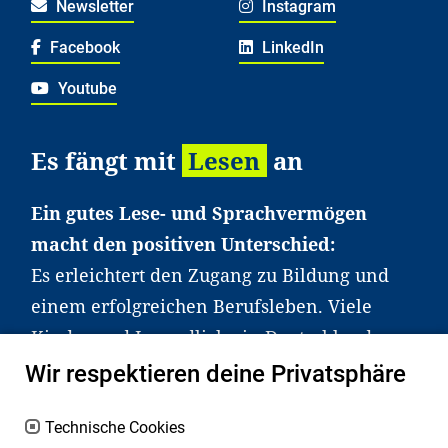
Newsletter
Instagram
Facebook
LinkedIn
Youtube
Es fängt mit
Lesen
an
Ein gutes Lese- und Sprachvermögen
macht den positiven Unterschied:
Es erleichtert den Zugang zu Bildung und
einem erfolgreichen Berufsleben. Viele
Kinder und Jugendliche in Deutschland
haben aber große Schwierigkeiten dabei.
Wir respektieren deine Privatsphäre
Unser Angebot richtet sich deshalb gezielt
an Familien sowie an Erzieher*innen,
Technische Cookies