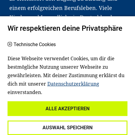
einem erfolgreichen Berufsleben. Viele
Kinder und Jugendliche in Deutschland
haben aber große Schwierigkeiten dabei.
Wir respektieren deine Privatsphäre
Unser Angebot richtet sich deshalb gezielt
an Familien sowie an Erzieher*innen,
Technische Cookies
Lehrer*innen und andere
Diese Webseite verwendet Cookies, um dir die
Fachexpert*innen. Dafür arbeiten wir eng
bestmögliche Nutzung unserer Webseite zu
mit Ministerien, wissenschaftlichen
gewährleisten. Mit deiner Zustimmung erklärst du
Einrichtungen, Verbänden, Unternehmen
dich mit unserer
Datenschutzerklärung
und anderen Stiftungen zusammen.
einverstanden.
ALLE AKZEPTIEREN
Widerrufsrecht
Datenschutz
AUSWAHL SPEICHERN