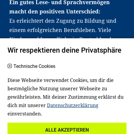
Ein gutes Lese- und Sprachvermögen
macht den positiven Unterschied:
Es erleichtert den Zugang zu Bildung und
einem erfolgreichen Berufsleben. Viele
Kinder und Jugendliche in Deutschland
haben aber große Schwierigkeiten dabei.
Wir respektieren deine Privatsphäre
Unser Angebot richtet sich deshalb gezielt
an Familien sowie an Erzieher*innen,
Technische Cookies
Lehrer*innen und andere
Diese Webseite verwendet Cookies, um dir die
Fachexpert*innen. Dafür arbeiten wir eng
bestmögliche Nutzung unserer Webseite zu
mit Ministerien, wissenschaftlichen
gewährleisten. Mit deiner Zustimmung erklärst du
Einrichtungen, Verbänden, Unternehmen
dich mit unserer
Datenschutzerklärung
und anderen Stiftungen zusammen.
einverstanden.
ALLE AKZEPTIEREN