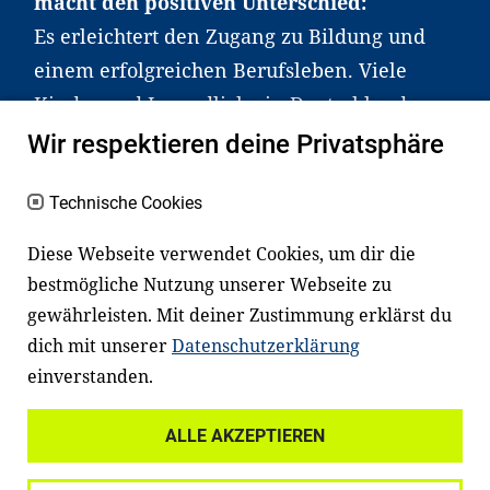
macht den positiven Unterschied:
Es erleichtert den Zugang zu Bildung und
einem erfolgreichen Berufsleben. Viele
Kinder und Jugendliche in Deutschland
haben aber große Schwierigkeiten dabei.
Wir respektieren deine Privatsphäre
Unser Angebot richtet sich deshalb gezielt
an Familien sowie an Erzieher*innen,
Technische Cookies
Lehrer*innen und andere
Diese Webseite verwendet Cookies, um dir die
Fachexpert*innen. Dafür arbeiten wir eng
bestmögliche Nutzung unserer Webseite zu
mit Ministerien, wissenschaftlichen
gewährleisten. Mit deiner Zustimmung erklärst du
Einrichtungen, Verbänden, Unternehmen
dich mit unserer
Datenschutzerklärung
und anderen Stiftungen zusammen.
einverstanden.
ALLE AKZEPTIEREN