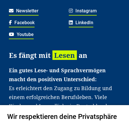
Newsletter
Instagram
Facebook
LinkedIn
Youtube
Es fängt mit
Lesen
an
Ein gutes Lese- und Sprachvermögen
macht den positiven Unterschied:
Es erleichtert den Zugang zu Bildung und
einem erfolgreichen Berufsleben. Viele
Kinder und Jugendliche in Deutschland
haben aber große Schwierigkeiten dabei.
Wir respektieren deine Privatsphäre
Unser Angebot richtet sich deshalb gezielt